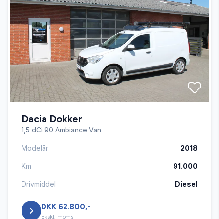
Fartpilot
Fjernbetjent centrallås
Infocenter
Dacia Dokker
Kørecomputer
1,5 dCi 90 Ambiance Van
Modelår
2018
Service OK
Km
91.000
Sædevarme
Drivmiddel
Diesel
DKK 62.800,-
USB tilslutning
Ekskl. moms