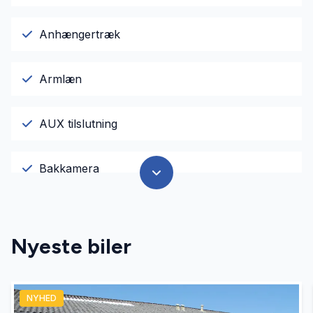
Anhængertræk
Armlæn
AUX tilslutning
Bakkamera
Bluetooth
Nyeste biler
El-ruder
NYHED
El-spejle