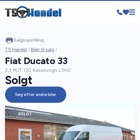
Salgsopstilling
TS Handel
/
Biler til salg
/
Fiat Ducato 33
2,3 MJT 130 Kassevogn L3H2
Solgt
Søg efter andre biler
SOLGT