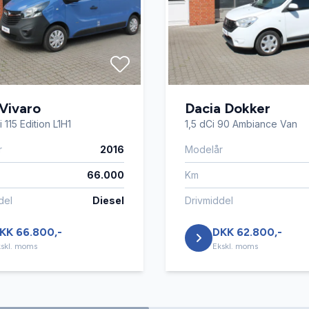
Vivaro
Dacia Dokker
 115 Edition L1H1
1,5 dCi 90 Ambiance Van
r
2016
Modelår
66.000
Km
del
Diesel
Drivmiddel
KK 66.800,-
DKK 62.800,-
skl. moms
Ekskl. moms