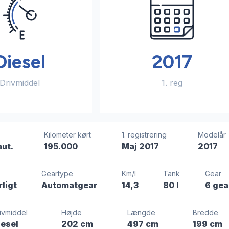
Diesel
2017
Drivmiddel
1. reg
Kilometer kørt
1. registrering
Modelår
aut.
195.000
Maj 2017
2017
Geartype
Km/l
Tank
Gear
rligt
Automatgear
14,3
80 l
6 gea
ivmiddel
Højde
Længde
Bredde
iesel
202 cm
497 cm
199 cm