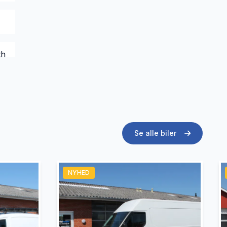
th
Se alle biler
NYHED