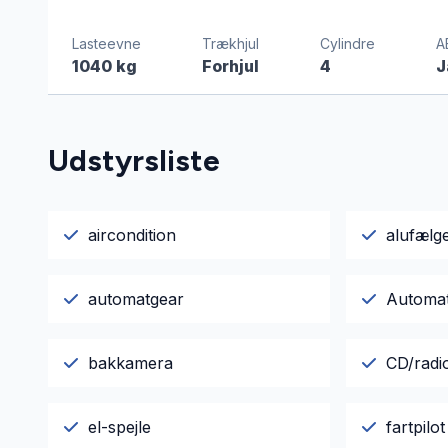
Lasteevne
Trækhjul
Cylindre
A
1040 kg
Forhjul
4
J
Udstyrsliste
aircondition
alufælg
automatgear
Automati
bakkamera
CD/radi
el-spejle
fartpilot