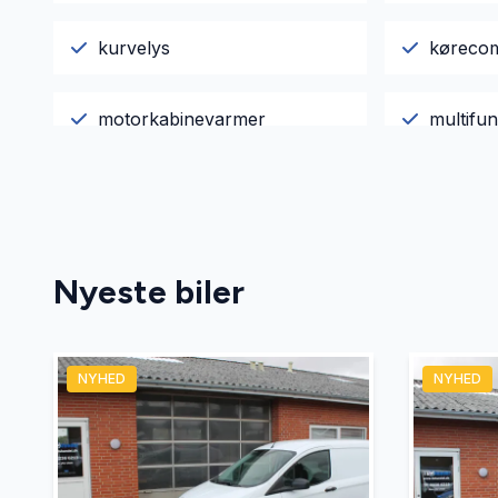
kurvelys
køreco
motorkabinevarmer
multifun
navigation
opvarme
parkeringssensor (for)
Regnse
Nyeste biler
tågelygter
udvendi
NYHED
NYHED