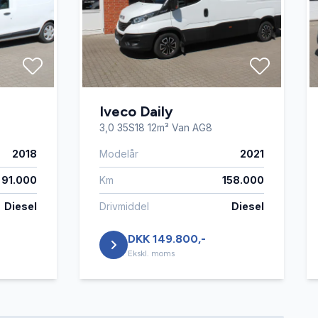
Iveco Daily
3,0 35S18 12m³ Van AG8
2018
Modelår
2021
91.000
Km
158.000
Diesel
Drivmiddel
Diesel
DKK 149.800,-
Ekskl. moms