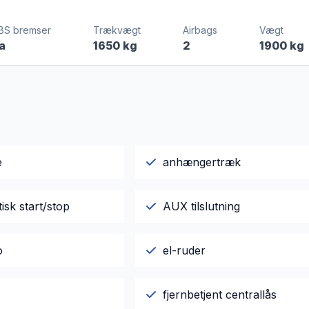
BS bremser
Trækvægt
Airbags
Vægt
a
1650 kg
2
1900 kg
e
anhængertræk
sk start/stop
AUX tilslutning
o
el-ruder
fjernbetjent centrallås