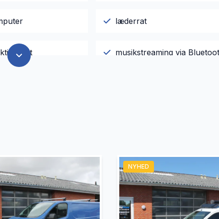
mputer
læderrat
ktionsrat
musikstreaming via Bluetoo
t forrude
parkeringssensor (bag)
nsor
sædevarme
g temperaturmåler
NYHED