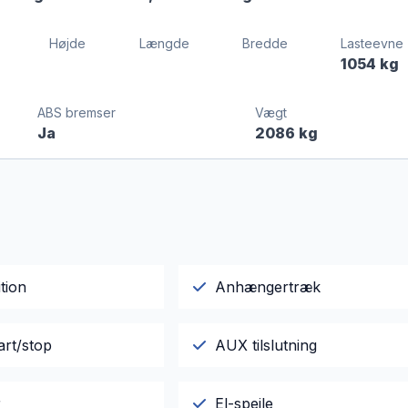
Højde
Længde
Bredde
Lasteevne
1054 kg
ABS bremser
Vægt
Ja
2086 kg
tion
Anhængertræk
art/stop
AUX tilslutning
r
El-spejle