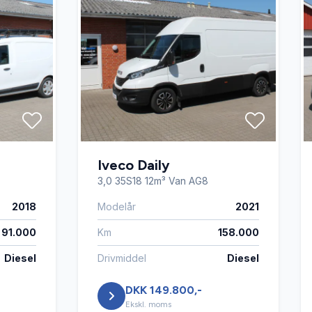
Iveco Daily
3,0 35S18 12m³ Van AG8
2018
Modelår
2021
91.000
Km
158.000
Diesel
Drivmiddel
Diesel
DKK 149.800,-
Ekskl. moms