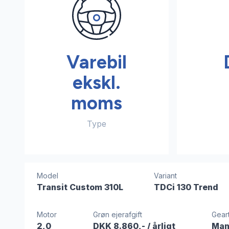
Varebil
ekskl.
moms
Type
Model
Variant
Transit Custom 310L
TDCi 130 Trend
Motor
Grøn ejerafgift
Gear
2,0
DKK 8.860,-
/ årligt
Man