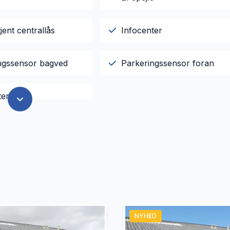
jent centrallås
Infocenter
ngssensor bagved
Parkeringssensor foran
ter
NYHED