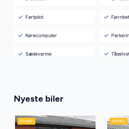
Fartpilot
Fjernbet
Kørecomputer
Parkeri
Sædevarme
Tågelyg
Nyeste biler
NYHED
NYHED