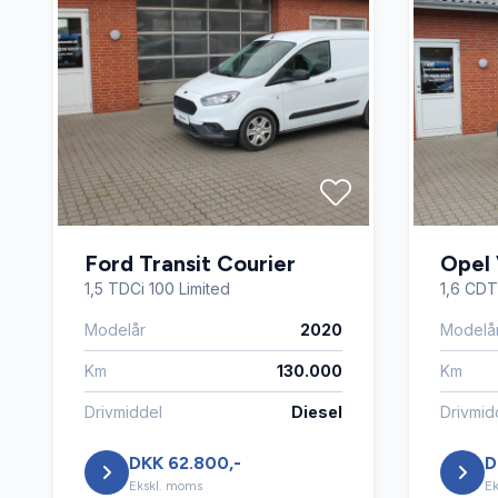
Ford Transit Courier
Opel 
1,5 TDCi 100 Limited
1,6 CDTi
Modelår
2020
Modelå
Km
130.000
Km
Drivmiddel
Diesel
Drivmid
DKK 62.800,-
D
Ekskl. moms
Ek