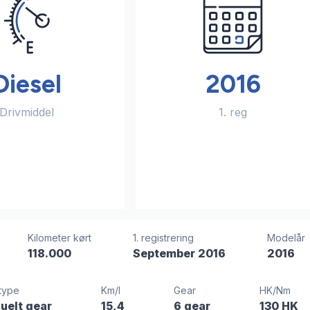
Diesel
2016
Drivmiddel
1. reg
Kilometer kørt
1. registrering
Modelår
118.000
September 2016
2016
type
Km/l
Gear
HK/Nm
uelt gear
15,4
6 gear
130 HK