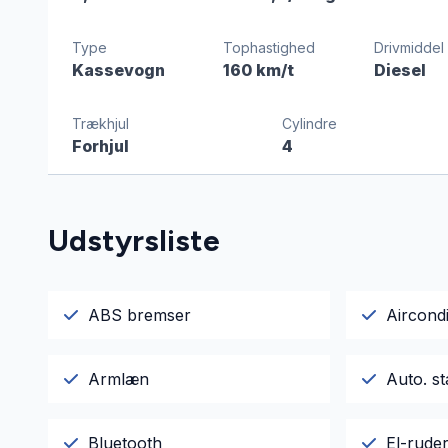
Type
Tophastighed
Drivmiddel
Kassevogn
160 km/t
Diesel
Trækhjul
Cylindre
Forhjul
4
Udstyrsliste
ABS bremser
Aircondi
Armlæn
Auto. st
Bluetooth
El-rude