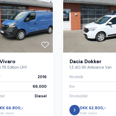
Vivaro
Dacia Dokker
 115 Edition L1H1
1,5 dCi 90 Ambiance Van
r
2016
Modelår
66.000
Km
del
Diesel
Drivmiddel
KK 66.800,-
DKK 62.800,-
skl. moms
Ekskl. moms