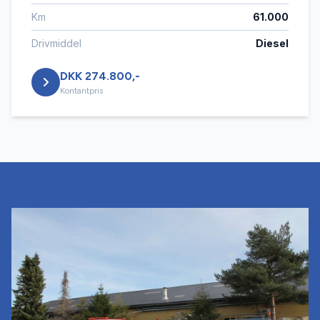
Km
61.000
Drivmiddel
Diesel
DKK 274.800,-
Kontantpris