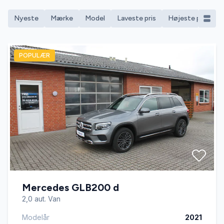
Nyeste
Mærke
Model
Laveste pris
Højeste pris
M
POPULÆR
Mercedes GLB200 d
2,0 aut. Van
Modelår
2021