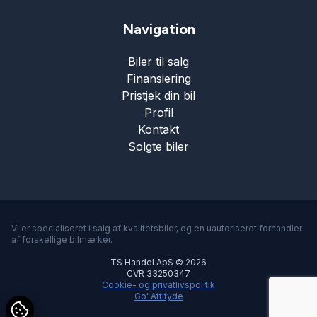
Navigation
Biler til salg
Finansiering
Pristjek din bil
Profil
Kontakt
Solgte biler
Vi er specialiseret i salg af kvalitetsbiler, og en uautoriseret forhandler
af forskellige bilmærker.
TS Handel ApS © 2026
CVR 33250347
Cookie- og privatlivspolitik
Go' Attityde