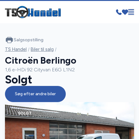
Salgsopstilling
TS Handel
/
Biler til salg
/
Citroën Berlingo
1,6 e-HDi 92 Cityvan E6G L1N2
Solgt
Søg efter andre biler
SOLGT