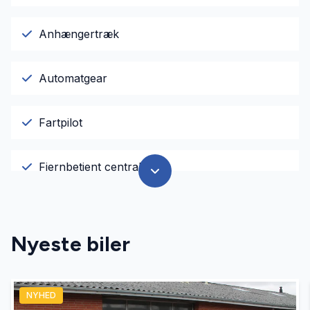
Anhængertræk
Automatgear
Fartpilot
Fjernbetjent centrallås
Kørecomputer
Nyeste biler
Sædevarme
NYHED