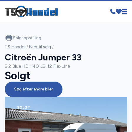
Salgsopstilling
TS Handel
/
Biler til salg
/
Citroën Jumper 33
2,2 BlueHDi 140 L2H2 FlexLine
Solgt
Søg efter andre biler
SOLGT