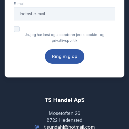
E-mail
Ja, jeg har læst og accepterer jeres cookie- og
privatlivspolitik
Ring mig op
TS Handel ApS
Mosetoften 26
8722 Hedensted
t.sundahl@hotmail.com