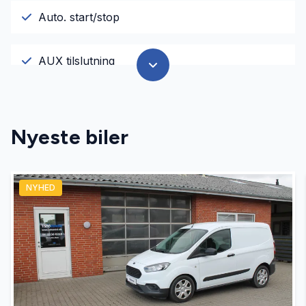
Auto. start/stop
AUX tilslutning
Bakkamera
Nyeste biler
Bluetooth
NYHED
El-klapbare sidespejle
El-ruder
Fartpilot