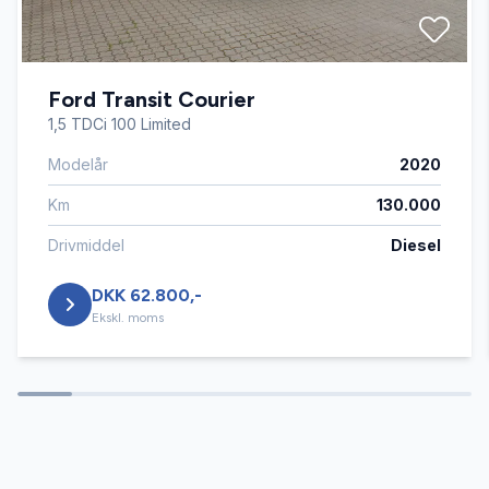
Fjernbetjent centrallås
Ford Transit Courier
Infocenter
1,5 TDCi 100 Limited
Modelår
2020
Kørecomputer
Km
130.000
Parkeringssensor bagved
Drivmiddel
Diesel
DKK 62.800,-
Sædevarme
Ekskl. moms
USB tilslutning