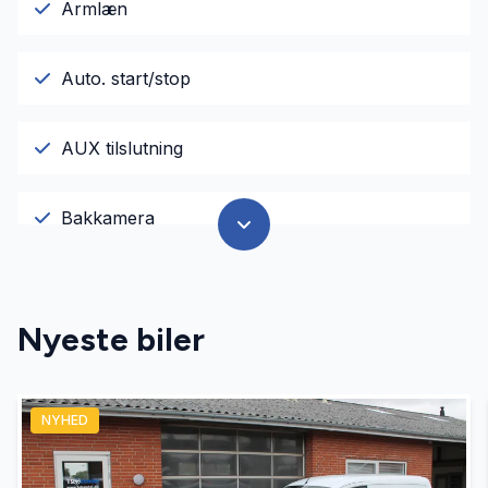
Armlæn
Auto. start/stop
AUX tilslutning
Bakkamera
Bluetooth
Nyeste biler
El-klapbare sidespejle
NYHED
El-ruder