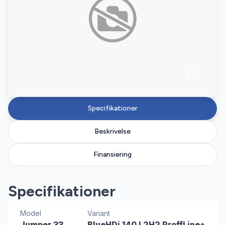
Specifikationer
Beskrivelse
Finansiering
Specifikationer
Model
Variant
Jumper 33
BlueHDi 140 L2H2 ProffLine+