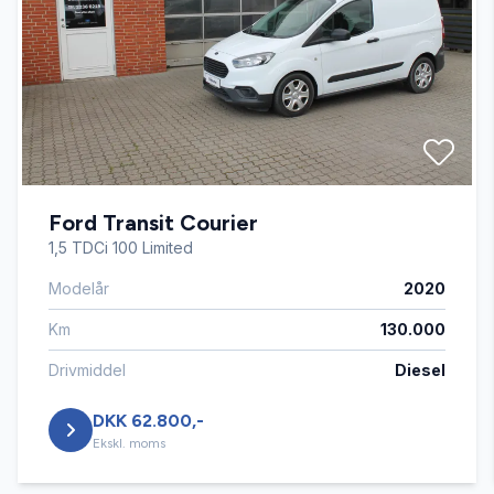
Fartpilot
Fjernbetjent centrallås
Infocenter
Ford Transit Courier
Kørecomputer
1,5 TDCi 100 Limited
Modelår
2020
Parkeringssensor bagved
Km
130.000
Startspærre
Drivmiddel
Diesel
DKK 62.800,-
Sædevarme
Ekskl. moms