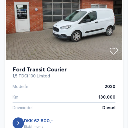
Tågelygter
Ford Transit Courier
1,5 TDCi 100 Limited
Modelår
2020
Km
130.000
Drivmiddel
Diesel
DKK 62.800,-
Ekskl. moms