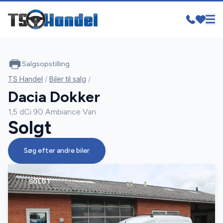
Salgsopstilling
TS Handel
/
Biler til salg
/
Dacia Dokker
1,5 dCi 90 Ambiance Van
Solgt
Søg efter andre biler
SOLGT