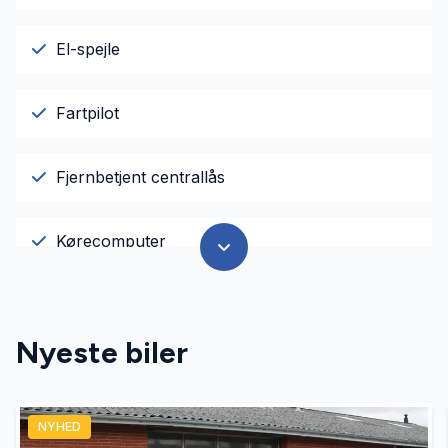
El-spejle
Fartpilot
Fjernbetjent centrallås
Kørecomputer
Parkeringssensor bagved
Nyeste biler
Parkeringssensor foran
NYHED
Sædevarme