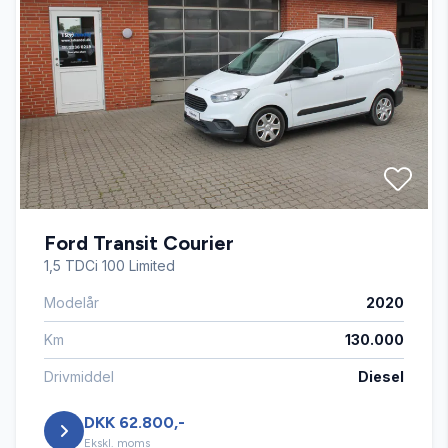
Fartpilot
Fjernbetjent centrallås
Kørecomputer
Ford Transit Courier
Tågelygter
1,5 TDCi 100 Limited
Modelår
2020
Km
130.000
Drivmiddel
Diesel
DKK 62.800,-
Ekskl. moms