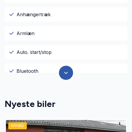
Anhængertræk
Armlæn
Auto. start/stop
Bluetooth
Buet lys
Nyeste biler
El-ruder
NYHED
El-spejle