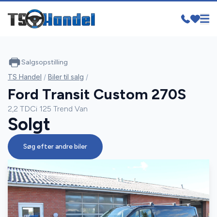
Salgsopstilling
TS Handel
/
Biler til salg
/
Ford Transit Custom 270S
2,2 TDCi 125 Trend Van
Solgt
Søg efter andre biler
SOLGT