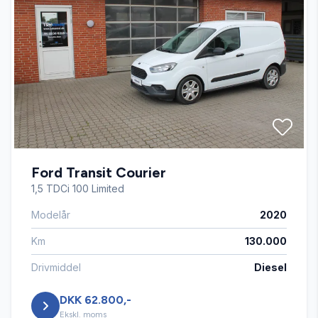
Fartpilot
Fjernbetjent centrallås
Kørecomputer
Ford Transit Courier
Sædevarme
1,5 TDCi 100 Limited
Modelår
2020
Tågelygter
Km
130.000
Drivmiddel
Diesel
DKK 62.800,-
Ekskl. moms