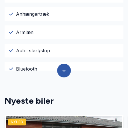
Anhængertræk
Armlæn
Auto. start/stop
Bluetooth
Buet lys
Nyeste biler
El-ruder
NYHED
El-spejle