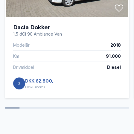
Fjernbetjent centrallås
Dacia Dokker
Kørecomputer
1,5 dCi 90 Ambiance Van
Modelår
2018
Parkeringssensor bagved
Km
91.000
Parkeringssensor foran
Drivmiddel
Diesel
DKK 62.800,-
Sædevarme
Ekskl. moms