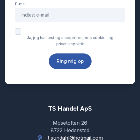
E-mail
Ja, jeg har læst og accepterer jeres cookie- og
privatlivspolitik
Ring mig op
TS Handel ApS
Mosetoften 26
8722 Hedensted
t.sundahl@hotmail.com