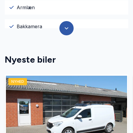
Armlæn
Bakkamera
Bluetooth
Nyeste biler
Buet lys
NYHED
El-ruder
El-spejle
Fartpilot