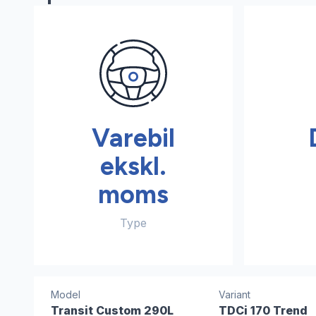
Varebil
ekskl.
moms
Type
Model
Variant
Transit Custom 290L
TDCi 170 Trend