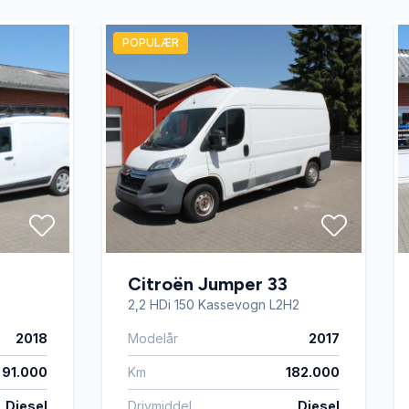
POPULÆR
Citroën Jumper 33
2,2 HDi 150 Kassevogn L2H2
2018
Modelår
2017
91.000
Km
182.000
Diesel
Drivmiddel
Diesel