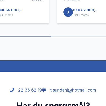
KK 66.800,-
DKK 62.800,-
skl. moms
Ekskl. moms
22 36 62 19
t.sundahl@hotmail.com
Har du spørgsmål?