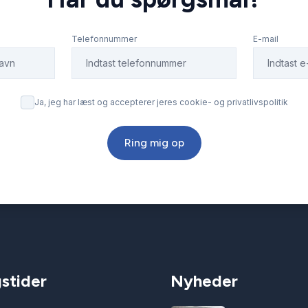
Telefonnummer
E-mail
Ja, jeg har læst og accepterer jeres cookie- og privatlivspolitik
Ring mig op
stider
Nyheder