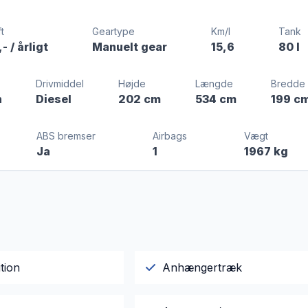
t
Geartype
Km/l
Tank
,-
/ årligt
Manuelt gear
15,6
80 l
Drivmiddel
Højde
Længde
Bredde
n
Diesel
202 cm
534 cm
199 c
ABS bremser
Airbags
Vægt
Ja
1
1967 kg
tion
Anhængertræk