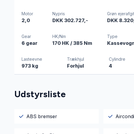
Motor
Nypris
Grøn ejerafgif
2,0
DKK 302.727,-
DKK 8.320
Gear
HK/Nm
Type
6 gear
170 HK
/ 385 Nm
Kassevog
Lasteevne
Trækhjul
Cylindre
973 kg
Forhjul
4
Udstyrsliste
ABS bremser
Aircondi