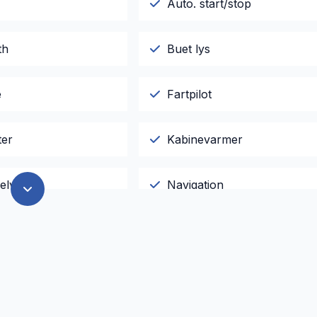
Auto. start/stop
th
Buet lys
e
Fartpilot
ter
Kabinevarmer
elys
Navigation
ngssensor foran
Sædevarme
lutning