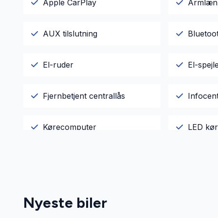
Apple CarPlay
Armlæn
AUX tilslutning
Bluetoo
El-ruder
El-spejl
Fjernbetjent centrallås
Infocen
Kørecomputer
LED kør
Parkeringssensor bagved
Parkeri
Tågelygter
USB tils
Nyeste biler