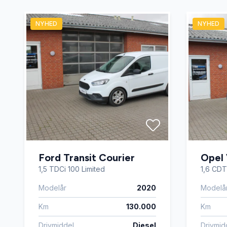
NYHED
NYHED
Ford Transit Courier
Opel 
1,5 TDCi 100 Limited
1,6 CDTi
Modelår
2020
Modelå
Km
130.000
Km
Drivmiddel
Diesel
Drivmid