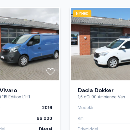
NYHED
Vivaro
Dacia Dokker
 115 Edition L1H1
1,5 dCi 90 Ambiance Van
r
2016
Modelår
66.000
Km
del
Diesel
Drivmiddel