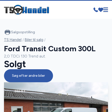
Salgsopstilling
TS Handel
/
Biler til salg
/
Ford Transit Custom 300L
2,0 TDCi 130 Trend aut.
Solgt
Søg efter andre biler
SOLGT