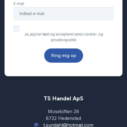
E-mail
Ja, jeg har læst og accepterer jeres cookie- og
privatlivspolitik
Ring mig op
TS Handel ApS
Mosetoften 26
8722 Hedensted
t.sundahl@hotmail.com