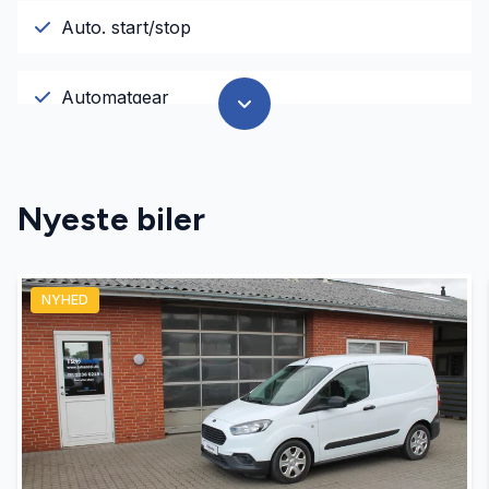
Auto. start/stop
Automatgear
AUX tilslutning
Nyeste biler
Bluetooth
NYHED
El-ruder
El-spejle
Fartpilot