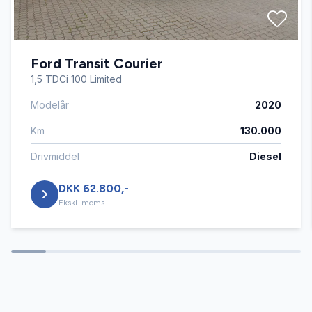
Fjernbetjent centrallås
Ford Transit Courier
Kørecomputer
1,5 TDCi 100 Limited
Modelår
2020
Parkeringssensor foran
Km
130.000
Sædevarme
Drivmiddel
Diesel
DKK 62.800,-
USB tilslutning
Ekskl. moms