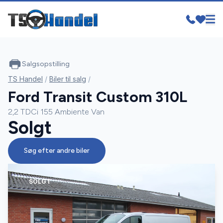
Salgsopstilling
TS Handel
/
Biler til salg
/
Ford Transit Custom 310L
2,2 TDCi 155 Ambiente Van
Solgt
Søg efter andre biler
SOLGT