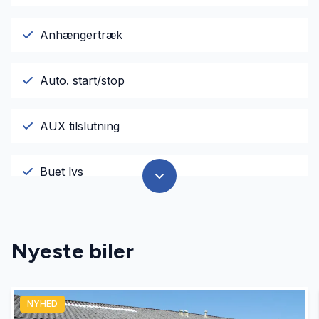
Anhængertræk
Auto. start/stop
AUX tilslutning
Buet lys
El-ruder
Nyeste biler
El-spejle
NYHED
Fartpilot