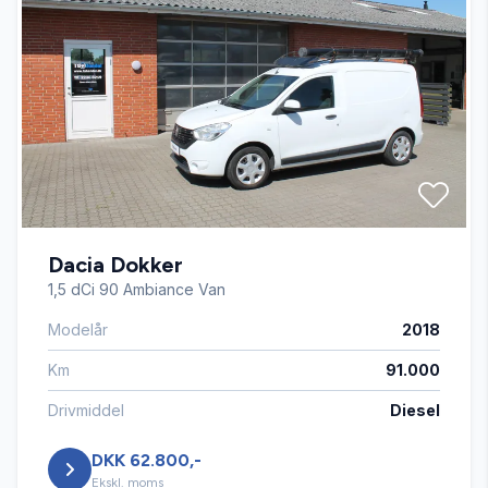
Fjernbetjent centrallås
Kørecomputer
Musikstreaming via bluetooth
Dacia Dokker
Parkeringssensor bagved
1,5 dCi 90 Ambiance Van
Modelår
2018
Parkeringssensor foran
Km
91.000
Sædevarme
Drivmiddel
Diesel
DKK 62.800,-
Tågelygter
Ekskl. moms