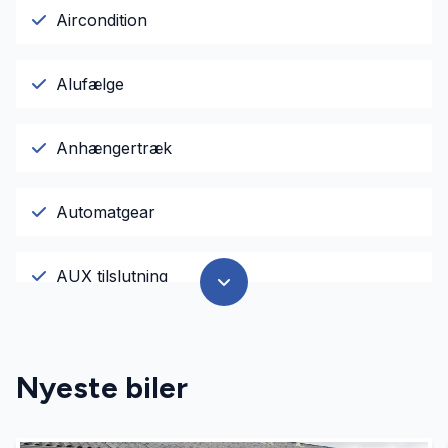
Aircondition
Alufælge
Anhængertræk
Automatgear
AUX tilslutning
El-ruder
Nyeste biler
El-soltag