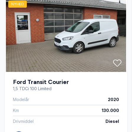
NYHED
El-spejle
Fjernbetjent centrallås
Infocenter
Sædevarme
Ford Transit Courier
1,5 TDCi 100 Limited
Modelår
2020
Km
130.000
Drivmiddel
Diesel