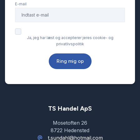
E-mail
Ja, jeg har læst og accepterer jeres cookie- og
privatlivspolitik
Ring mig op
TS Handel ApS
Mosetoften 26
8722 Hedensted
t.sundahl@hotmail.com