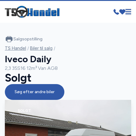
Salgsopstilling
TS Handel
/
Biler til salg
/
Iveco Daily
2,3 35S16 12m³ Van AG8
Solgt
Søg efter andre biler
SOLGT