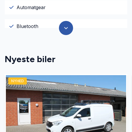
Automatgear
Bluetooth
Buet lys
Nyeste biler
DAB radio
NYHED
El-spejle med varme
Fartpilot
Fjernbetjent centrallås