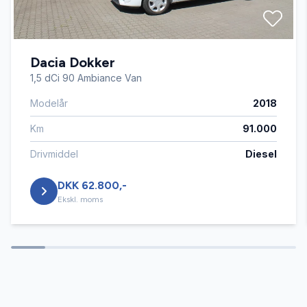
Fuldautomatisk klimaanlæg
Dacia Dokker
Højdejusterbart førersæde
1,5 dCi 90 Ambiance Van
Modelår
2018
Infocenter
Km
91.000
Kørecomputer
Drivmiddel
Diesel
DKK 62.800,-
Sædevarme
Ekskl. moms
Tågelygter