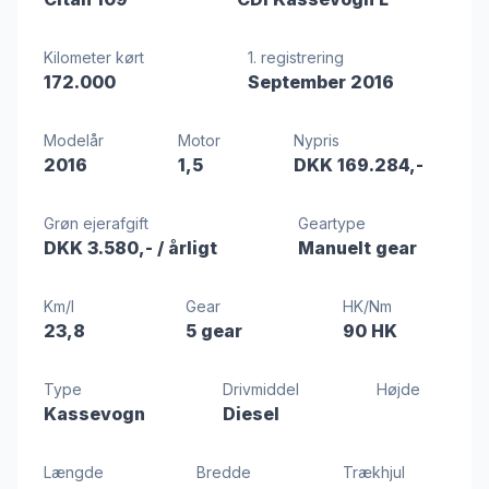
Kilometer kørt
1. registrering
172.000
September 2016
Modelår
Motor
Nypris
2016
1,5
DKK 169.284,-
Grøn ejerafgift
Geartype
DKK 3.580,-
/ årligt
Manuelt gear
Km/l
Gear
HK/Nm
23,8
5 gear
90 HK
Type
Drivmiddel
Højde
Kassevogn
Diesel
Længde
Bredde
Trækhjul