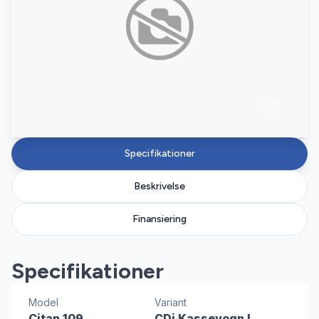
Specifikationer
Beskrivelse
Finansiering
Specifikationer
Model
Variant
Citan 109
CDi Kassevogn L