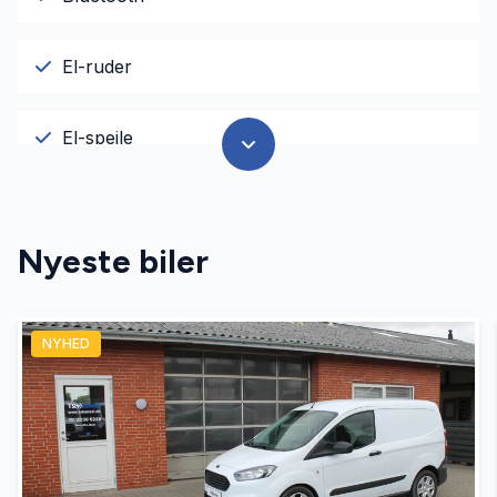
El-ruder
El-spejle
Fjernbetjent centrallås
Nyeste biler
Infocenter
NYHED
Kørecomputer
USB tilslutning