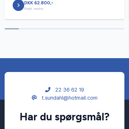
DKK 62.800,-
Elektrisk svingbart anhængertræk
Ekskl. moms
Fartpilot
Fjernbetjent centrallås
Kørecomputer
Læderrat
22 36 62 19
t.sundahl@hotmail.com
Navigation
Har du spørgsmål?
Parkeringssensor bagved