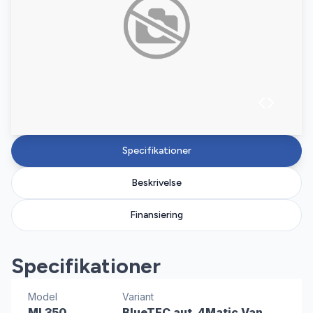
Specifikationer
Beskrivelse
Finansiering
Specifikationer
Model
Variant
ML350
BlueTEC aut. 4Matic Van