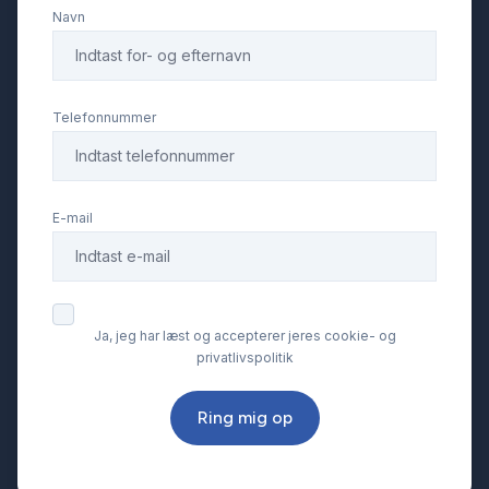
Navn
Parkeringssensor foran
Ratgearskifte
Telefonnummer
Service OK
E-mail
Startspærre
Sædevarme
Ja, jeg har læst og accepterer jeres cookie- og
privatlivspolitik
Tonede ruder
Ring mig op
Tågelygter