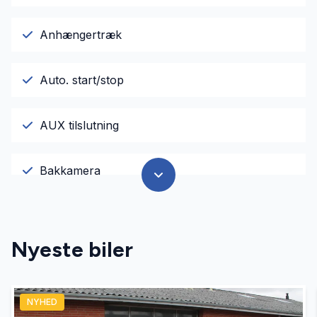
Anhængertræk
Auto. start/stop
AUX tilslutning
Bakkamera
El-ruder
Nyeste biler
El-spejle
NYHED
Fartpilot