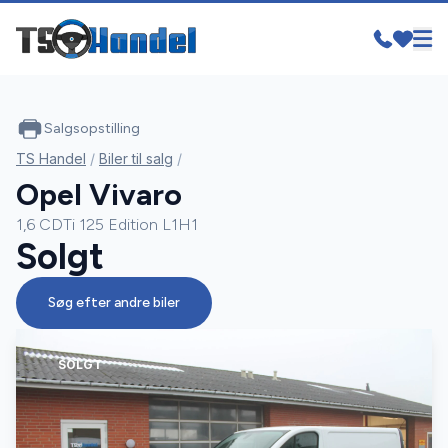
Salgsopstilling
TS Handel
/
Biler til salg
/
Opel Vivaro
1,6 CDTi 125 Edition L1H1
Solgt
Søg efter andre biler
SOLGT