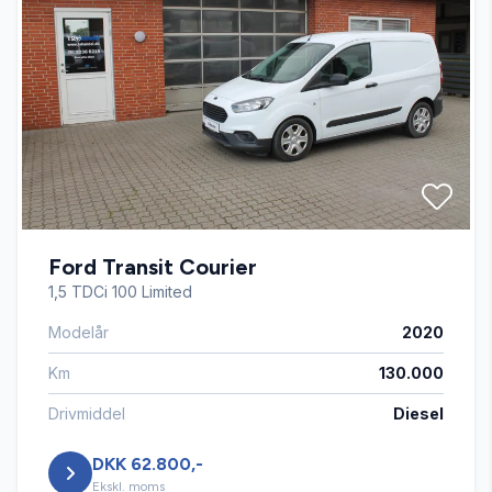
Fjernbetjent centrallås
Kørecomputer
Musikstreaming via bluetooth
Ford Transit Courier
Navigation
1,5 TDCi 100 Limited
Modelår
2020
Parkeringssensor bagved
Km
130.000
Tågelygter
Drivmiddel
Diesel
DKK 62.800,-
USB tilslutning
Ekskl. moms