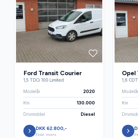
Ford Transit Courier
Opel 
1,5 TDCi 100 Limited
1,6 CDTi
Modelår
2020
Modelå
Km
130.000
Km
Drivmiddel
Diesel
Drivmid
DKK 62.800,-
D
Ekskl. moms
Ek