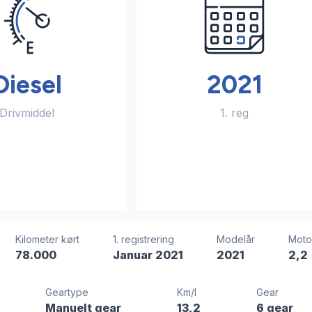
Diesel
2021
Drivmiddel
1. reg
Kilometer kørt
1. registrering
Modelår
Moto
78.000
Januar 2021
2021
2,2
Geartype
Km/l
Gear
Manuelt gear
13,2
6 gear