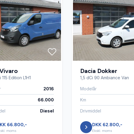
Vivaro
Dacia Dokker
 115 Edition L1H1
1,5 dCi 90 Ambiance Van
r
2016
Modelår
66.000
Km
del
Diesel
Drivmiddel
KK 66.800,-
DKK 62.800,-
skl. moms
Ekskl. moms