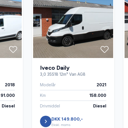
Iveco Daily
3,0 35S18 12m³ Van AG8
2018
Modelår
2021
91.000
Km
158.000
Diesel
Drivmiddel
Diesel
DKK 149.800,-
Ekskl. moms