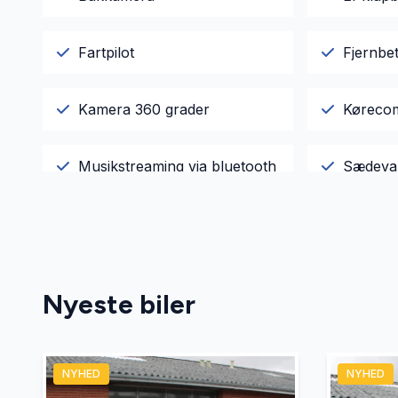
Fartpilot
Fjernbet
Kamera 360 grader
Køreco
Musikstreaming via bluetooth
Sædeva
Vejbaneassistent
Nyeste biler
NYHED
NYHED