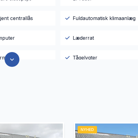
jent centrallås
Fuldautomatisk klimaanlæg
mputer
Læderrat
rme
Tågelygter
NYHED