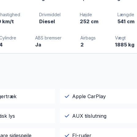
hastighed
Drivmiddel
Højde
Længde
0 km/t
Diesel
252 cm
541 cm
Cylindre
ABS bremser
Airbags
Vægt
4
Ja
2
1885 kg
ertræk
Apple CarPlay
isk lys
AUX tilslutning
are sidespejle
El-ruder