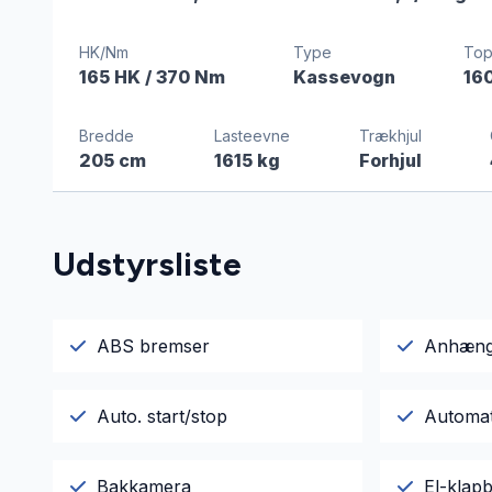
HK/Nm
Type
Top
165 HK
/ 370 Nm
Kassevogn
16
Bredde
Lasteevne
Trækhjul
205 cm
1615 kg
Forhjul
Udstyrsliste
ABS bremser
Anhæng
Auto. start/stop
Automat
Bakkamera
El-klapb