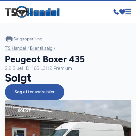
Salgsopstilling
TS Handel
/
Biler til salg
/
Peugeot Boxer 435
2,2 BlueHDi 165 L3H2 Premium
Solgt
Søg efter andre biler
SOLGT