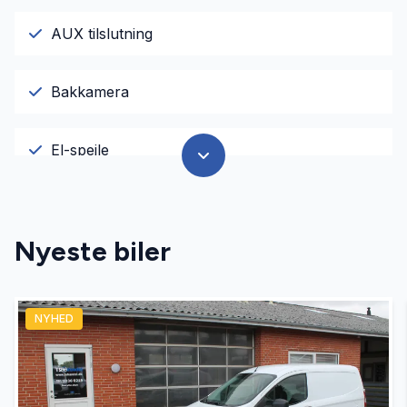
AUX tilslutning
Bakkamera
El-spejle
Fartpilot
Nyeste biler
Fjernbetjent centrallås
NYHED
Kørecomputer
Parkeringssensor bagved