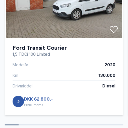
Sædevarme
Ford Transit Courier
1,5 TDCi 100 Limited
Modelår
2020
Km
130.000
Drivmiddel
Diesel
DKK 62.800,-
Ekskl. moms