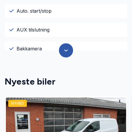
Auto. start/stop
AUX tilslutning
Bakkamera
Bluetooth
Nyeste biler
El-ruder
NYHED
El-spejle med varme
Fartpilot