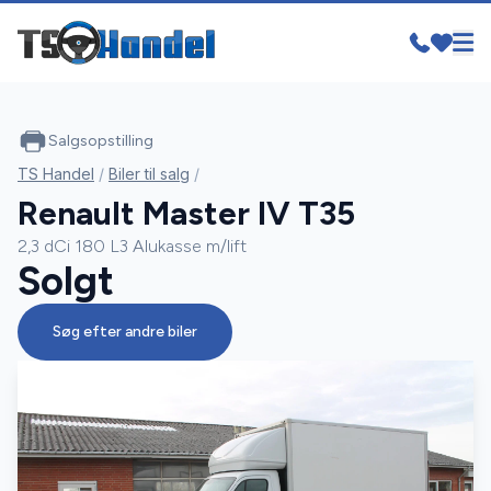
Salgsopstilling
TS Handel
/
Biler til salg
/
Renault Master IV T35
2,3 dCi 180 L3 Alukasse m/lift
Solgt
Søg efter andre biler
SOLGT