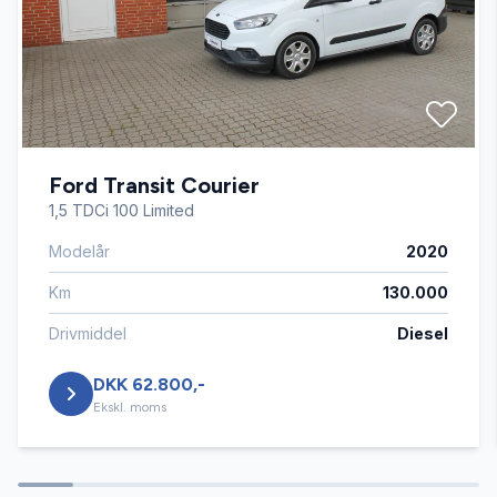
Fjernbetjent centrallås
Kørecomputer
Ford Transit Courier
Navigation
1,5 TDCi 100 Limited
Modelår
2020
Service OK
Km
130.000
Sædevarme
Drivmiddel
Diesel
DKK 62.800,-
Tågelygter
Ekskl. moms
USB tilslutning