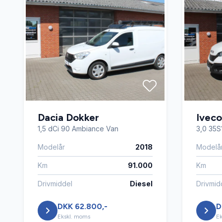
Dacia Dokker
Iveco
1,5 dCi 90 Ambiance Van
3,0 35S
Modelår
2018
Modelå
Km
91.000
Km
Drivmiddel
Diesel
Drivmid
DKK 62.800,-
D
Ekskl. moms
Ek