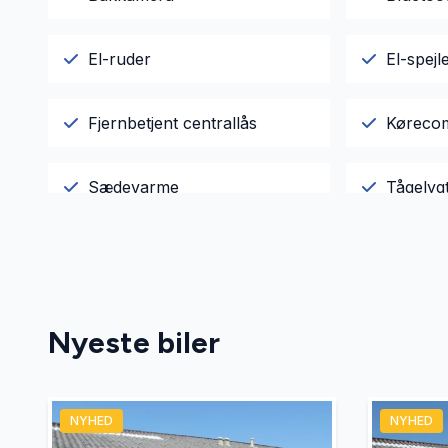
El-ruder
El-spejl
Fjernbetjent centrallås
Køreco
Sædevarme
Tågelyg
Nyeste biler
NYHED
NYHED