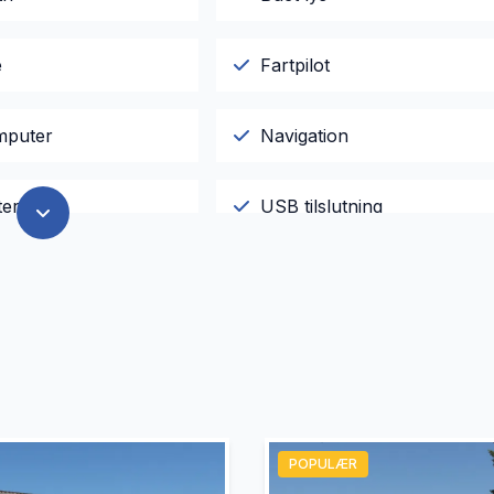
e
Fartpilot
mputer
Navigation
ter
USB tilslutning
POPULÆR