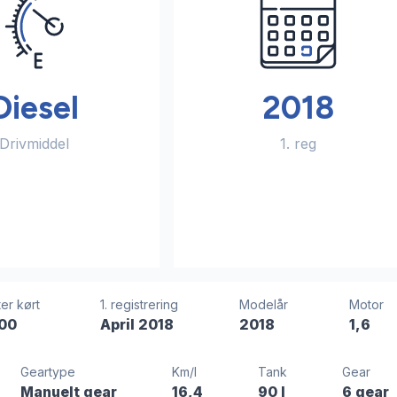
Diesel
2018
Drivmiddel
1. reg
er kørt
1. registrering
Modelår
Motor
00
April 2018
2018
1,6
Geartype
Km/l
Tank
Gear
Manuelt gear
16,4
90 l
6 gear