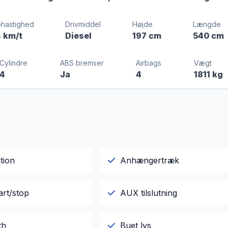
hastighed
Drivmiddel
Højde
Længde
4 km/t
Diesel
197 cm
540 cm
Cylindre
ABS bremser
Airbags
Vægt
4
Ja
4
1811 kg
tion
Anhængertræk
art/stop
AUX tilslutning
th
Buet lys