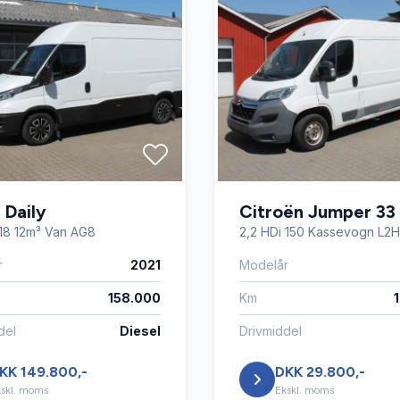
 Daily
Citroën Jumper 33
18 12m³ Van AG8
2,2 HDi 150 Kassevogn L2
r
2021
Modelår
158.000
Km
del
Diesel
Drivmiddel
KK 149.800,-
DKK 29.800,-
skl. moms
Ekskl. moms