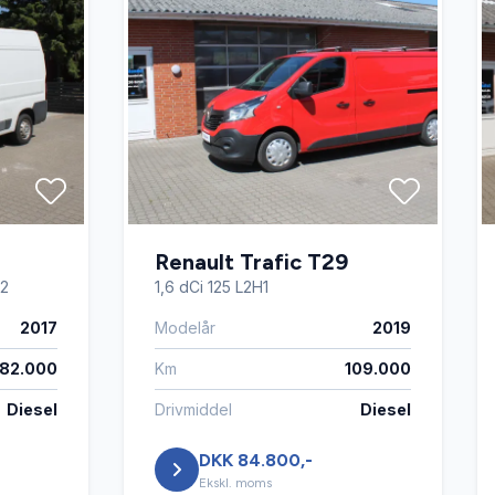
Renault Trafic T29
H2
1,6 dCi 125 L2H1
2017
Modelår
2019
182.000
Km
109.000
Diesel
Drivmiddel
Diesel
DKK 84.800,-
Ekskl. moms