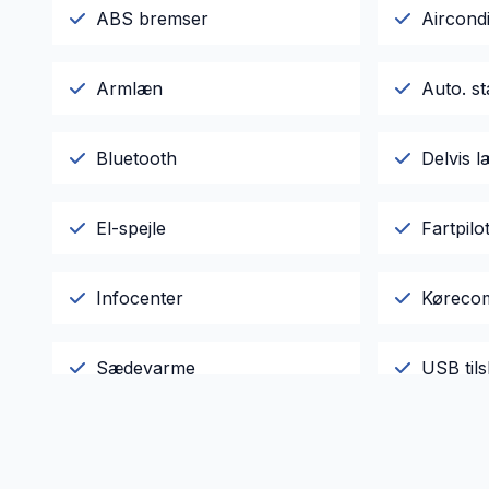
ABS bremser
Aircondi
Armlæn
Auto. st
Bluetooth
Delvis 
El-spejle
Fartpilo
Infocenter
Køreco
Sædevarme
USB tils