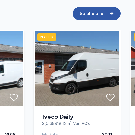
Se alle biler
NYHED
Iveco Daily
3,0 35S18 12m³ Van AG8
2018
Modelår
2021