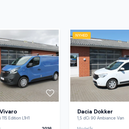
NYHED
Vivaro
Dacia Dokker
 115 Edition L1H1
1,5 dCi 90 Ambiance Van
r
2016
Modelår