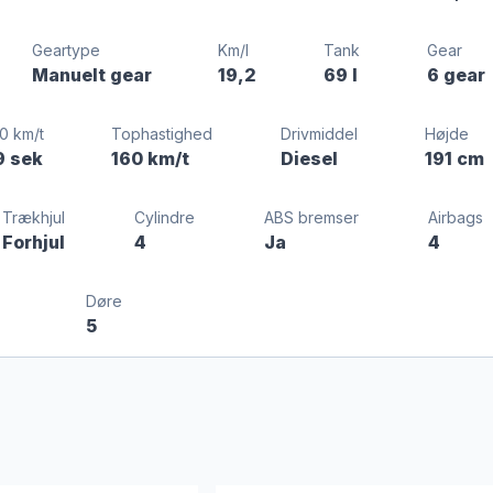
Geartype
Km/l
Tank
Gear
Manuelt gear
19,2
69 l
6 gear
0 km/t
Tophastighed
Drivmiddel
Højde
9 sek
160 km/t
Diesel
191 cm
Trækhjul
Cylindre
ABS bremser
Airbags
Forhjul
4
Ja
4
Døre
5