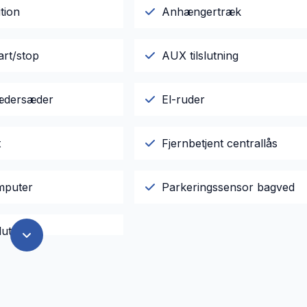
tion
Anhængertræk
art/stop
AUX tilslutning
lædersæder
El-ruder
t
Fjernbetjent centrallås
mputer
Parkeringssensor bagved
lutning