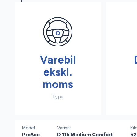
Varebil
ekskl.
moms
Type
Model
Variant
Kil
ProAce
D 115 Medium Comfort
52