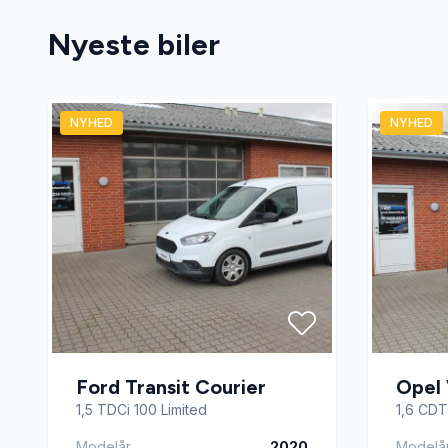
Nyeste biler
NYHED
NYHED
Ford Transit Courier
Opel 
1,5 TDCi 100 Limited
1,6 CDTi
Modelår
2020
Modelå