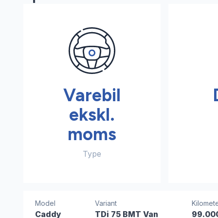
Varebil
ekskl.
moms
Type
Model
Variant
Kilomete
Caddy
TDi 75 BMT Van
99.00