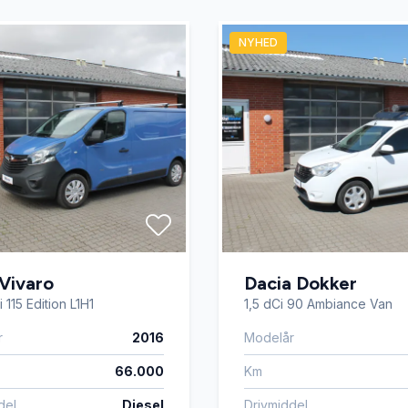
NYHED
Vivaro
Dacia Dokker
 115 Edition L1H1
1,5 dCi 90 Ambiance Van
r
2016
Modelår
66.000
Km
del
Diesel
Drivmiddel