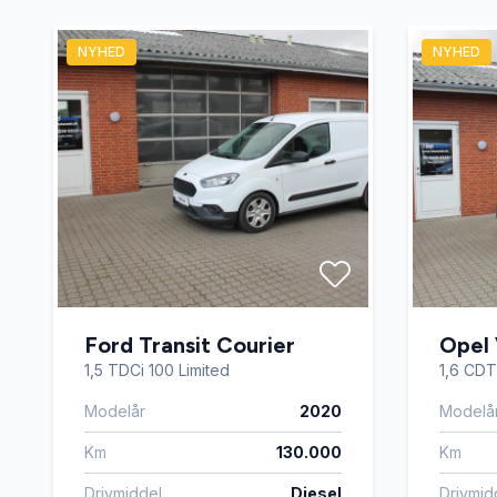
NYHED
NYHED
Ford Transit Courier
Opel 
1,5 TDCi 100 Limited
1,6 CDTi
Modelår
2020
Modelå
Km
130.000
Km
Drivmiddel
Diesel
Drivmid