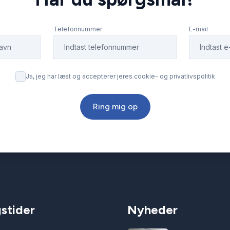
Telefonnummer
E-mail
Ja, jeg har læst og accepterer jeres cookie- og privatlivspolitik
Ring mig op
stider
Nyheder