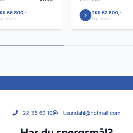
KK 66.800,-
DKK 62.800,-
skl. moms
Ekskl. moms
22 36 62 19
t.sundahl@hotmail.com
Har du spørgsmål?