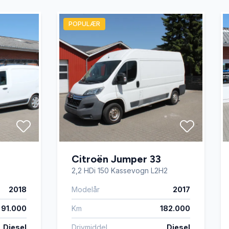
POPULÆR
Citroën Jumper 33
2,2 HDi 150 Kassevogn L2H2
2018
Modelår
2017
91.000
Km
182.000
Diesel
Drivmiddel
Diesel