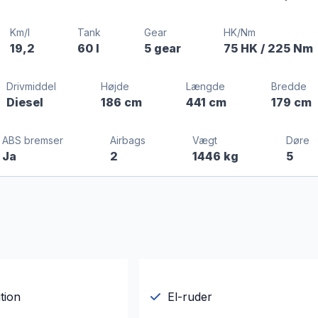
Km/l
Tank
Gear
HK/Nm
19,2
60 l
5 gear
75 HK
/ 225 Nm
Drivmiddel
Højde
Længde
Bredde
Diesel
186 cm
441 cm
179 cm
ABS bremser
Airbags
Vægt
Døre
Ja
2
1446 kg
5
tion
El-ruder